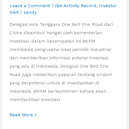
Leave a Comment
/
IBA Activity Record
,
Investor
dan
Visit
/
sandy
delegasi
One
Delegasi Asia Tenggara One Belt One Road dari
Belt
China disambut hangat oleh kementerian
One
Investasi, dalam kesempatan ini BKPM
Road
membawa pengusaha lokal pemilik industrial
di
dan memberikan informasi potensi investasi
gedung
yang ada di Indonesia, delegasi One Belt One
kantar
Road juga meberikan paparan tentang project
Krakatau
yang berpotensi untuk di investasikan di
Steel
Indonesia. BKPM berkomitmen bahwa akan
memfasilitasi investasi
Delegasi
Read More »
Asia