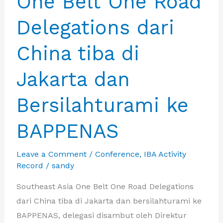
One Belt One Road
Kadin
Delegations dari
dan
pengusaha
China tiba di
Indonesia
Jakarta dan
Bersilahturami ke
BAPPENAS
Leave a Comment
/
Conference
,
IBA Activity
Record
/
sandy
Southeast Asia One Belt One Road Delegations
dari China tiba di Jakarta dan bersilahturami ke
BAPPENAS, delegasi disambut oleh Direktur