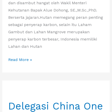
dan disambut hangat oleh Wakil Menteri
Kehutanan Bapak Alue Dohong, SE.,M.Sc.,PhD.
Berserta jajaran.Hutan memegang peran penting
sebagai penyerap karbon, selain itu Laham
Gambut dan Lahan Mangrove merupakan
penyerap karbon terbesar, Indonesia memiliki
Lahan dan Hutan
Delegasi
Read More »
Southeast
Asia
One
Belt
One
Delegasi China One
Road
dari