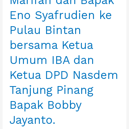
Marifah dan Bapak
tiba
Eno Syafrudien ke
di
Jakarta
Pulau Bintan
dan
Bersilahturami
bersama Ketua
ke
Umum IBA dan
BAPPENAS
Ketua DPD Nasdem
Tanjung Pinang
Bapak Bobby
Jayanto.