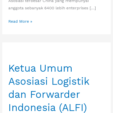
Asosiasi terbesar China yang mempunyai
anggota sebanyak 6400 lebih enterprises […]
Guangdong
Read More »
Logistik
Asosiasi
(GDLA)
Ketua Umum
Asosiasi Logistik
dan Forwarder
Indonesia (ALFI)