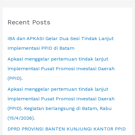
a
Meeting
r
with
c
Recent Posts
APKASI
h
IBA dan APKASI Gelar Dua Sesi Tindak Lanjut
f
Implementasi PPID di Batam
o
r
Apkasi menggelar pertemuan tindak lanjut
:
implementasi Pusat Promosi Investasi Daerah
(PPID).
Apkasi menggelar pertemuan tindak lanjut
implementasi Pusat Promosi Investasi Daerah
(PPID). Kegiatan berlangsung di Batam, Rabu
(15/4/2026).
DPRD PROVINSI BANTEN KUNJUNGI KANTOR PPID