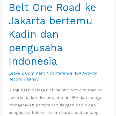
Belt One Road ke
China
bersilahturami
Jakarta bertemu
ke
Kementerian
Kadin dan
Lingkungan
Hidup
pengusaha
dan
Indonesia
Kehutanan
Leave a Comment
/
Conference
,
IBA Activity
Record
/
sandy
Kunjungan delegasi china one belt one road ke
Jakarta, dalam kesempatan ini IBA dan delegasi
mengadakan pertemuan dengan Kadin dan
pengusaha Indonesia dan berdiskusi tentang