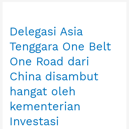
Logistik
dan
Forwarder
Delegasi Asia
Indonesia
(ALFI)
Tenggara One Belt
Dan
Direktur
One Road dari
Komersial
PT.
China disambut
Krakataul
Steel
hangat oleh
(Persero)
kementerian
beserta
jajaran
Investasi
menerima
IBA