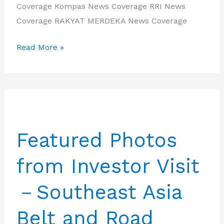
Coverage Kompas News Coverage RRI News
Coverage RAKYAT MERDEKA News Coverage
IBA
Read More »
Fasilitasi
Delegasi
One
Belt
One
Featured Photos
Road
buka
from Investor Visit
peluang
di
－Southeast Asia
Indonesia
Belt and Road