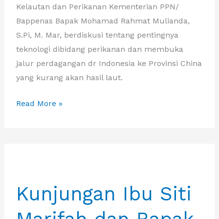
Kelautan dan Perikanan Kementerian PPN/
Bappenas Bapak Mohamad Rahmat Mulianda,
S.Pi, M. Mar, berdiskusi tentang pentingnya
teknologi dibidang perikanan dan membuka
jalur perdagangan dr Indonesia ke Provinsi China
yang kurang akan hasil laut.
Southeast
Read More »
Asia
One
Belt
One
Road
Kunjungan Ibu Siti
Delegations
dari
China