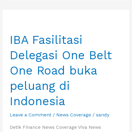
Tenggara
One
Belt
One
IBA Fasilitasi
Road
dari
Delegasi One Belt
China
disambut
One Road buka
hangat
oleh
peluang di
kementerian
Investasi
Indonesia
Leave a Comment
/
News Coverage
/
sandy
Detik Finance News Coverage Viva News