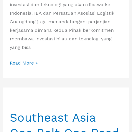
investasi dan teknologi yang akan dibawa ke
Indonesia. IBA dan Persatuan Asosiasi Logistik
Guangdong juga menandatangani perjanjian
kerjasama dimana kedua Pihak berkomitmen
membawa investasi hijau dan teknologi yang
yang bisa
Delegasi
Read More »
China
One
Belt
One
Road
Southeast Asia
ke
Jakarta
bertemu