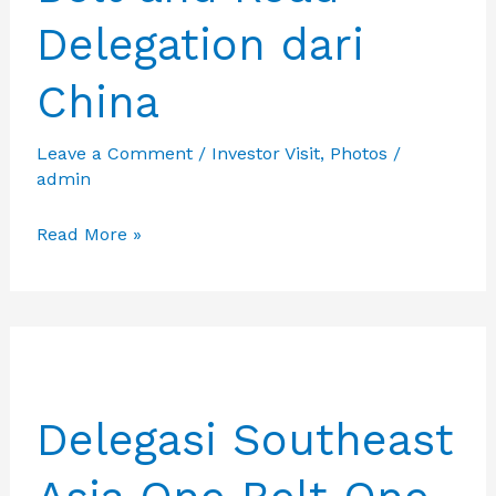
Delegation dari
China
Leave a Comment
/
Investor Visit
,
Photos
/
admin
Featured
Read More »
Photos
from
Investor
Visit
－
Delegasi Southeast
Southeast
Asia
Belt