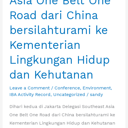
Asia One Belt One
and
Road dari China
Road
Delegation
bersilahturami ke
dari
China
Kementerian
Lingkungan Hidup
dan Kehutanan
Leave a Comment
/
Conference
,
Environment
,
IBA Activity Record
,
Uncategorized
/
sandy
Dihari kedua di Jakarta Delegasi Southeast Asia
One Belt One Road dari China bersilahturami ke
Kementerian Lingkungan Hidup dan Kehutanan