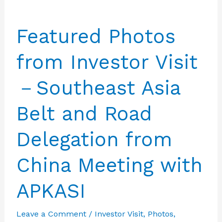
dan
Bapak
Featured Photos
Eno
Syafrudien
from Investor Visit
ke
Pulau
－Southeast Asia
Bintan
bersama
Belt and Road
Ketua
Umum
Delegation from
IBA
China Meeting with
dan
Ketua
APKASI
DPD
Nasdem
Leave a Comment
/
Investor Visit
,
Photos
,
Tanjung