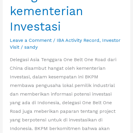
kementerian
beserta
jajaran
Investasi
menerima
IBA
Leave a Comment
/
IBA Activity Record
,
Investor
dan
Visit
/
sandy
delegasi
One
Delegasi Asia Tenggara One Belt One Road dari
Belt
China disambut hangat oleh kementerian
One
Investasi, dalam kesempatan ini BKPM
Road
membawa pengusaha lokal pemilik industrial
di
dan memberikan informasi potensi investasi
gedung
yang ada di Indonesia, delegasi One Belt One
kantar
Road juga meberikan paparan tentang project
Krakatau
yang berpotensi untuk di investasikan di
Steel
Indonesia. BKPM berkomitmen bahwa akan