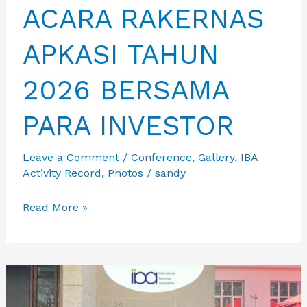
ACARA RAKERNAS
APKASI TAHUN
2026 BERSAMA
PARA INVESTOR
Leave a Comment
/
Conference
,
Gallery
,
IBA
Activity Record
,
Photos
/
sandy
IBA
Read More »
MENGHADIRI
ACARA
RAKERNAS
APKASI
TAHUN