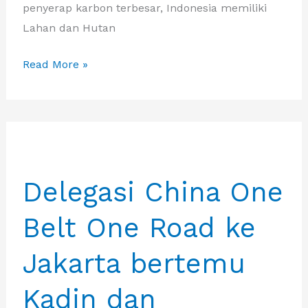
penyerap karbon terbesar, Indonesia memiliki
Lahan dan Hutan
Delegasi
Read More »
Southeast
Asia
One
Belt
One
Delegasi China One
Road
dari
Belt One Road ke
China
bersilahturami
Jakarta bertemu
ke
Kementerian
Kadin dan
Lingkungan