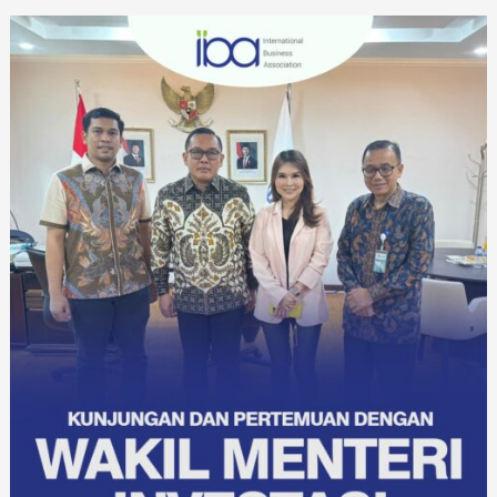
BEIJING
UNTUK
MISI
INVESTASI