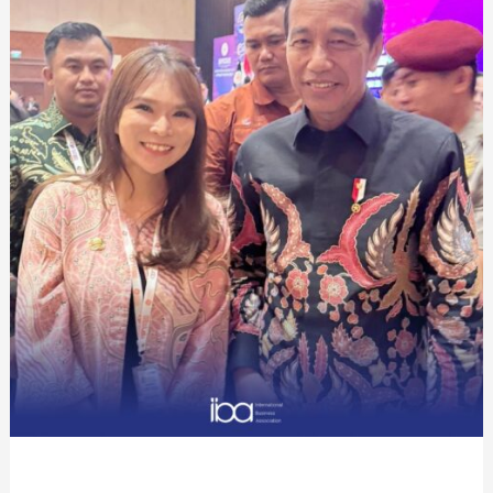
GUBERBUR,
WALIKOTA
DAN
BUPATI
INDONESIA
PERIODE
2025
–
2030