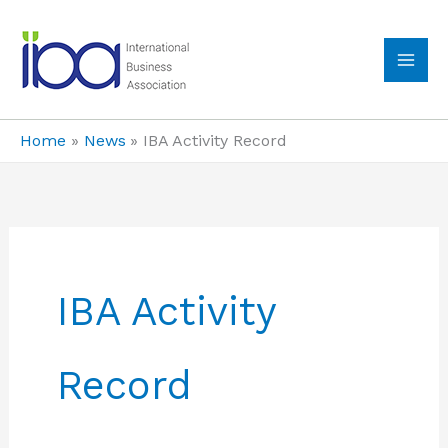
Skip
to
content
MA
ME
Home
News
IBA Activity Record
IBA Activity
Record