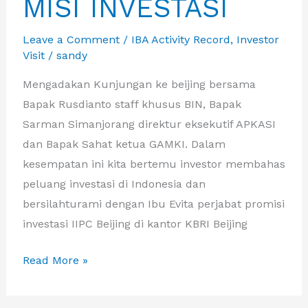
MISI INVESTASI
Leave a Comment
/
IBA Activity Record
,
Investor
Visit
/
sandy
Mengadakan Kunjungan ke beijing bersama
Bapak Rusdianto staff khusus BIN, Bapak
Sarman Simanjorang direktur eksekutif APKASI
dan Bapak Sahat ketua GAMKI. Dalam
kesempatan ini kita bertemu investor membahas
peluang investasi di Indonesia dan
bersilahturami dengan Ibu Evita perjabat promisi
investasi IIPC Beijing di kantor KBRI Beijing
IBA
Read More »
BERKUNJUNG
KE