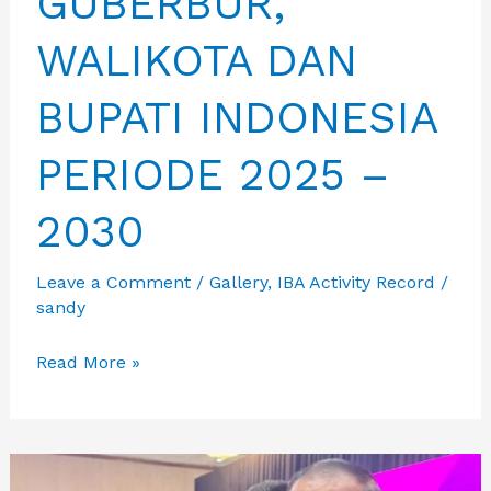
GUBERBUR,
WALIKOTA DAN
BUPATI INDONESIA
PERIODE 2025 –
2030
Leave a Comment
/
Gallery
,
IBA Activity Record
/
sandy
IBA
Read More »
MENGUCAPKAN
SELAMAT
BERTUGAS
PADA