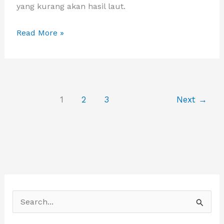
yang kurang akan hasil laut.
Southeast
Read More »
Asia
One
Belt
One
1
2
3
Next
→
Road
Delegations
dari
China
tiba
di
Jakarta
S
dan
e
Bersilahturami