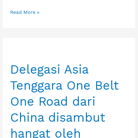
Ketua
Read More »
Umum
Asosiasi
Logistik
dan
Forwarder
Delegasi Asia
Indonesia
(ALFI)
Tenggara One Belt
Dan
Direktur
One Road dari
Komersial
PT.
China disambut
Krakataul
Steel
hangat oleh
(Persero)