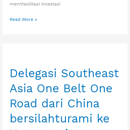
memfasilitasi investasi
Delegasi
Read More »
Asia
Tenggara
One
Belt
One
Delegasi Southeast
Road
dari
Asia One Belt One
China
disambut
Road dari China
hangat
oleh
bersilahturami ke
kementerian
Investasi