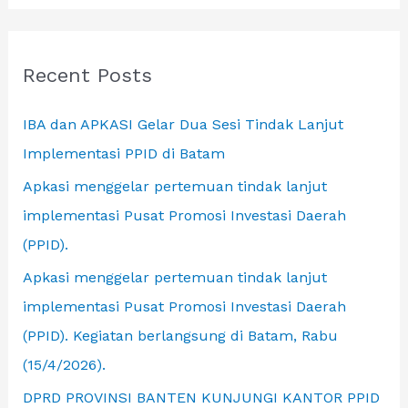
a
ke
r
BAPPENAS
c
Recent Posts
h
IBA dan APKASI Gelar Dua Sesi Tindak Lanjut
f
Implementasi PPID di Batam
o
r
Apkasi menggelar pertemuan tindak lanjut
:
implementasi Pusat Promosi Investasi Daerah
(PPID).
Apkasi menggelar pertemuan tindak lanjut
implementasi Pusat Promosi Investasi Daerah
(PPID). Kegiatan berlangsung di Batam, Rabu
(15/4/2026).
DPRD PROVINSI BANTEN KUNJUNGI KANTOR PPID