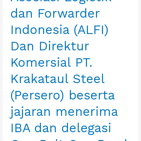
Procurement
dan Forwarder
Network
2024
Indonesia (ALFI)
Dan Direktur
Komersial PT.
Krakataul Steel
(Persero) beserta
jajaran menerima
IBA dan delegasi