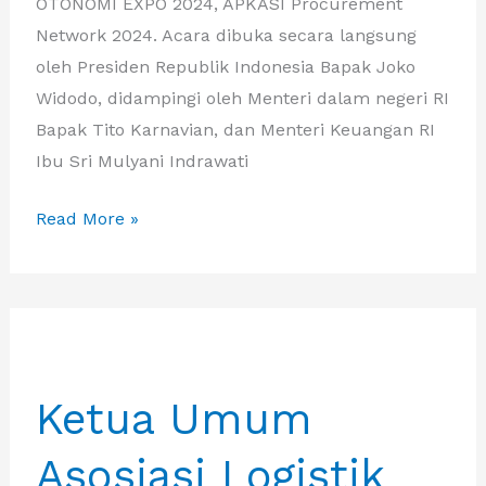
OTONOMI EXPO 2024, APKASI Procurement
Network 2024. Acara dibuka secara langsung
oleh Presiden Republik Indonesia Bapak Joko
Widodo, didampingi oleh Menteri dalam negeri RI
Bapak Tito Karnavian, dan Menteri Keuangan RI
Ibu Sri Mulyani Indrawati
IBA
Read More »
menghadiri
Undangan
Pembukaan
APKASI
OTONOMI
Ketua Umum
EXPO
2024,
Asosiasi Logistik
APKASI