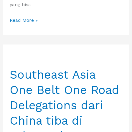
yang bisa
Delegasi
Read More »
China
One
Belt
One
Road
Southeast Asia
ke
Jakarta
One Belt One Road
bertemu
Kadin
Delegations dari
dan
pengusaha
China tiba di
Indonesia